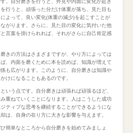
です。自分磨きを行うと、外見や内面に変化が起き
トを行うと、頑張った分だけ体重が落ち、見た目も
によって、良い変化(体重の減少)を起こすことが
つながります。さらに、見た目の変化に気付いた他
どと言葉を掛けられれば、それがさらに自己肯定感
分磨きの方法はさまざまですが、やり方によっては
えば、内面を磨くために本を読めば、知識が増えて
関係も広がります。このように、自分磨きは知識や
っかけになることもあるのです。
るという点です。自分磨きは頑張れば頑張るほど、
積み重ねていくことになります。人はこうした成功
ポジティブな思考を継続することができるようにな
脱却は、自身の在り方に大きな影響を与えます。
ぜひ簡単なところから自分磨きを始めてみましょ