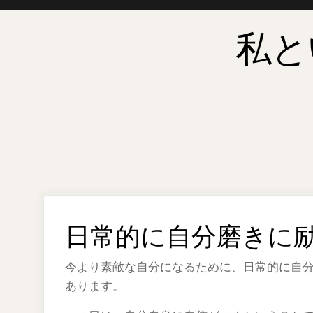
Skip
私と
to
content
日常的に自分磨きに
今より素敵な自分になるために、日常的に自
あります。