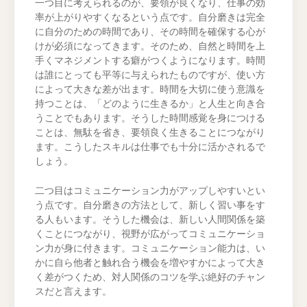
一つ目に考えられるのが、要領が良くなり、仕事の効
率が上がりやすくなるという点です。自分磨きは完全
に自分のための時間であり、その時間を確保する心が
けが必須になってきます。そのため、自然と時間を上
手くマネジメントする癖がつくようになります。時間
は誰にとっても平等に与えられたものですが、使い方
によって大きな差が出ます。時間を大切に使う意識を
持つことは、「どのように生きるか」と人生と向き合
うことでもあります。そうした時間感覚を身につける
ことは、無駄を省き、要領良く生きることにつながり
ます。こうしたスキルは仕事でも十分に活かされるで
しょう。
二つ目はコミュニケーション力がアップしやすいとい
う点です。自分磨きの方法として、新しく習い事をす
る人もいます。そうした機会は、新しい人間関係を築
くことにつながり、視野が広がってコミュニケーショ
ン力が身に付きます。コミュニケーション能力は、い
かに自ら他者と触れ合う機会を増やすかによって大き
く差がつくため、対人関係のコツを学ぶ絶好のチャン
スだと言えます。