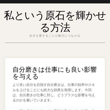
Skip
私という原石を輝かせ
to
content
る方法
自分を愛することが魅力につながる
自分磨きは仕事にも良い影響
を与える
より良い自分を目指す自分磨きは、仕事の効率やスキ
ルを上げることにも絶大な効果を発揮します。今回
は、自分磨きが仕事に対し、どうプラスな影響を与え
るのかを書いていきます。